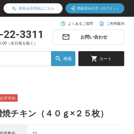
edit_note
login
新規会員登録はこちら
登録済みの方（ログイン）
help_outline
description
よくあるご質問
ご利用案内
-22-3311
email
お問い合わせ
15:00（水日祝を除く）
search
shopping_cart
検索
カート
噌焼チキン（４０ｇ×２５枚）
管理番号
22