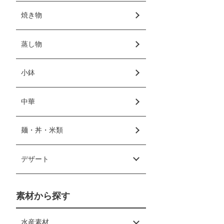
焼き物
蒸し物
小鉢
中華
麺・丼・米類
デザート
素材から探す
水産素材