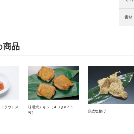
素材
め商品
（トラウトス
味噌焼チキン（４０ｇ×２５
鶏皮塩揚げ
枚）